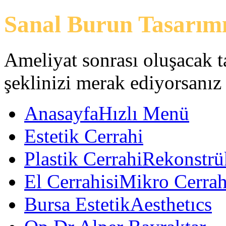
Sanal Burun Tasarım
Ameliyat sonrası oluşacak 
şeklinizi merak ediyorsanız
Anasayfa
Hızlı Menü
Estetik Cerrahi
Plastik Cerrahi
Rekonstrük
El Cerrahisi
Mikro Cerrah
Bursa Estetik
Aesthetıcs