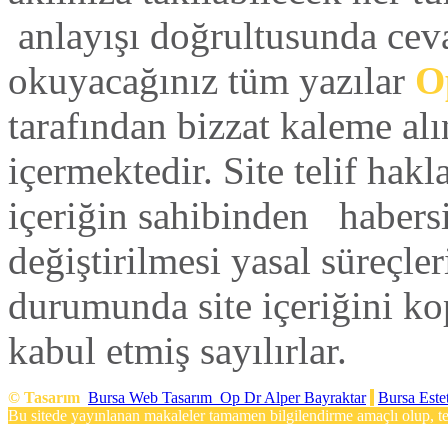
anlayışı doğrultusunda ceva
okuyacağınız tüm yazılar
Op
tarafından bizzat kaleme alı
içermektedir. Site telif hak
içeriğin sahibinden habers
değiştirilmesi yasal süreçleri
durumunda site içeriğini ko
kabul etmiş sayılırlar.
©
Tasarım
Bursa Web Tasarım
Op Dr Alper Bayraktar
Bursa Este
Bu sitede yayınlanan makaleler tamamen bilgilendirme amaçlı olup, teş