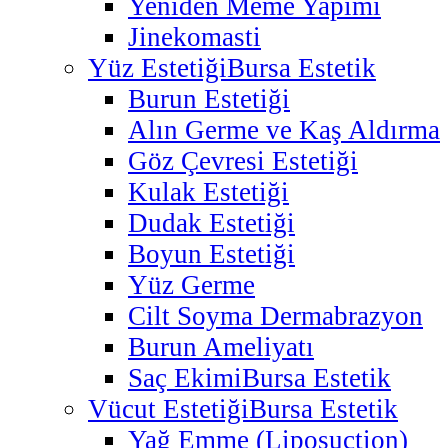
Yeniden Meme Yapımı
Jinekomasti
Yüz Estetiği
Bursa Estetik
Burun Estetiği
Alın Germe ve Kaş Aldırma
Göz Çevresi Estetiği
Kulak Estetiği
Dudak Estetiği
Boyun Estetiği
Yüz Germe
Cilt Soyma Dermabrazyon
Burun Ameliyatı
Saç Ekimi
Bursa Estetik
Vücut Estetiği
Bursa Estetik
Yağ Emme (Liposuction)