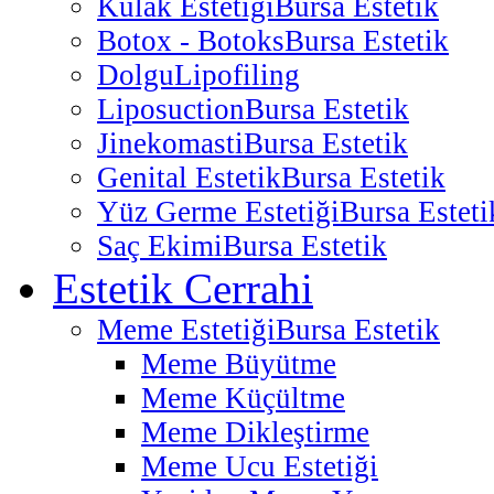
Kulak Estetiği
Bursa Estetik
Botox - Botoks
Bursa Estetik
Dolgu
Lipofiling
Liposuction
Bursa Estetik
Jinekomasti
Bursa Estetik
Genital Estetik
Bursa Estetik
Yüz Germe Estetiği
Bursa Esteti
Saç Ekimi
Bursa Estetik
Estetik Cerrahi
Meme Estetiği
Bursa Estetik
Meme Büyütme
Meme Küçültme
Meme Dikleştirme
Meme Ucu Estetiği