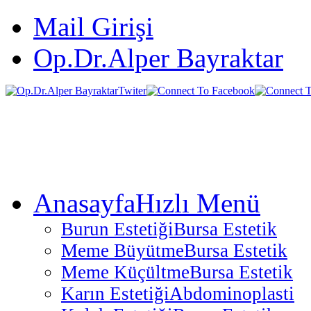
Mail Girişi
Op.Dr.Alper Bayraktar
Anasayfa
Hızlı Menü
Burun Estetiği
Bursa Estetik
Meme Büyütme
Bursa Estetik
Meme Küçültme
Bursa Estetik
Karın Estetiği
Abdominoplasti