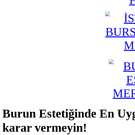
belirleniyor.Operasyon randevunuz verildikten sonr
mevcut olan tam donanımlı ameliyathanemizde gerç
anlaşmalı Otel'e bir refakatçi eşliğinde otele yönlendi
Burun
Estetiğinde En Uy
karar vermeyin!