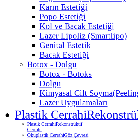
Karın Estetiği
Popo Estetiği
Kol ve Bacak Estetiği
Lazer Lipoliz (Smartlipo)
Genital Estetik
Bacak Estetiği
Botox - Dolgu
Botox - Botoks
Dolgu
Kimyasal Cilt Soyma
(Peelin
Lazer Uygulamaları
Plastik Cerrahi
Rekonstrük
Plastik Cerrahi
Rekonstrüktif
Cerrahi
Oküplastik Cerrahi
Göz Çevresi