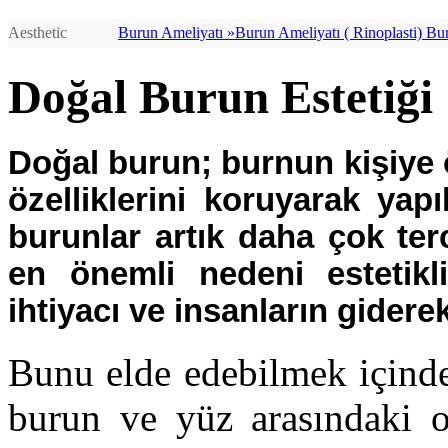
Aesthetic
Burun Ameliyatı »
Burun Ameliyatı ( Rinoplasti) Burun Ameliyatı (http://bursaburun.com) - Rinoplasti (index.php/estetik-cerrahi/yuz-estetigi-bursa-estetik/burun-estetigi.html) - - Burun Estetiği (http://bursaburun.com/burun-estetik/burun-estetigi.html) Estetik Burun (undefined/) cerrahisi veya rhinoplasti (index.php/estetik-cerrahi/yuz-estetigi-bursa-estetik/burun-estetigi.html), burnun görünümünü iyileştirmek için yeniden en iyi şekli vermek demektir. Rekonstrüktif rhinoplasti (http://bursaburun.com); konjenital anomalileri ve travma nedenli şekil bozukluklarını düzeltmek için uygulanır. Ayıca, burun içi deformitelere (http://www.bursaburun.com) bağlı tıkanıklıkları (http://bursaburun.com/burun-estetigi-hangi-sorunlar-icin-uygulanir-.html) hafifletmek için uygulanan ameliyat olan septoplasti ile birliktede yapılabilir.En iyi Burun Estetiği (http://www.alperbayraktar.com.tr), En İyi Burun Estetikçi (http://www.alperbayraktar.com.tr)Op.Dr.Alper Bayraktar (http://www.alperbayraktar.com.tr) Burun yüz bölgesinin estetiğini belirleyen en önemli unsurdur. Estetik cerrahi alanı içindeki en önemli ameliyat grubunu oluşturan burun estetiği, tıp dilinde rinoplasti olarak adlandırılır. Burun estetiği ameliyatı buruna yeni şekil vermek için uygulanır. Burun ucu kaldırılıp indirilebilir, burun ucu inceltilip sivriltilebilir, veya tam tersi kalınlaştırılabilir, burunda sağa sola eğrilikler varsa düzeltilebilir, burun sırtı çökükse dolgunlaştırılabilir, kambursa fazlalıkları alınabilir, burun delikleri büyükse küçültülebilir, asimetri varsa düzeltilebilir. Burnun şekli ile ilgili problemlerin yanı sıra septum deviasyonu adı verilen iç kıkırdak ve kemik eğrilikleri, buna bağlı nefes alma zorluğu varsa burun estetiği ameliyatı ile birlikte septum deviasyonu ameliyatı da yapılarak nefes almada rahatlama sağlanır. İdeal burun estetiği, buruna yüz ile uyumlu doğal bir şekil vermekle birlikte nefes almayı da rahatlatmalıdır. Burun Ameliyat öncesi göz önünde bulundurulması gerekenler Burun estetiği (http://bursaburun.com/) (Rhinoplasti) düşünülüyorsa, atılması gereken ilk adım estetik cerrah ile görüşmektir. Cerrahi sonrası görünüş ve hisleriniz hakkındaki beklentilerinizi samimi olarak cerrahınızla görüşmelisiniz. Herhangi bir estetik ameliyat olmadan önce duygusal olarak dengeli durumda olmanız en önemli faktörlerden biridir. Rhinoplasti (index.php/estetik-cerrahi/yuz-estetigi-bursa-estetik/burun-estetigi.html) yani burun estetiği burnunuzun şeklini değiştirecek; hayatınızın değil. Estetik cerrahi görünümünüzü iyileştirip sizin kendinize olan güveninizi tazeleyecektir. Cerrahınız sizi muayene ettikten sonra, uygulamadaki kararları etkileyecek diğer değişiklikleri sizinle görüşecektir. Pek çok örnekte rhinoplasti (index.php/estetik-cerrahi/yuz-estetigi-bursa-estetik/burun-estetigi.html) için tavsiye edilen en erken yaş, burnun gelişiminin yüzde doksanını tamamladığı genç yaşlardır. Daha yaşlı bireylerin durumu, yaşa göre farklılıklar göstermektedir. İlk görüşme sırasında cerrah uygulayacağı cerrahi tekniği, anesteziyi, ameliyatın nerede yapılacağı ve gerçekci olarak ameliyattan ne beklenmesi gerektiğini içeren özel detayları size açıklayacaktır. Rhinoplastiye karar vermeden önce düşünülmesi gereken riskler ve masraflar gibi diğer faktö
Doğal Burun Estetiği
Doğal burun
; burnun kişiye 
özelliklerini koruyarak yapı
burunlar artık daha çok ter
en önemli nedeni estetik
ihtiyacı ve insanların gidere
Bunu elde edebilmek içinde
burun ve yüz arasındaki o