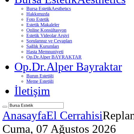
Bursa Estetik
Aesthetıcs
Hakkımızda
Foto Estetik
Estetik Makaleler
Online Konsültasyon
Estetik Videolar Arşivi
Sorularınız ve Cevapları
Sağlık Kurumları
Hasta Memnuniyeti
Op.Dr.Alper BAYRAKTAR
Op.Dr.Alper Bayraktar
Burun Estetiği
Meme Estetiği
İletişim
Anasayfa
El Cerrahisi
Repla
Cuma, 07 Ağustos 2026