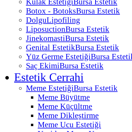
Kulak Estetiği
Bursa Estetik
Botox - Botoks
Bursa Estetik
Dolgu
Lipofiling
Liposuction
Bursa Estetik
Jinekomasti
Bursa Estetik
Genital Estetik
Bursa Estetik
Yüz Germe Estetiği
Bursa Esteti
Saç Ekimi
Bursa Estetik
Estetik Cerrahi
Meme Estetiği
Bursa Estetik
Meme Büyütme
Meme Küçültme
Meme Dikleştirme
Meme Ucu Estetiği