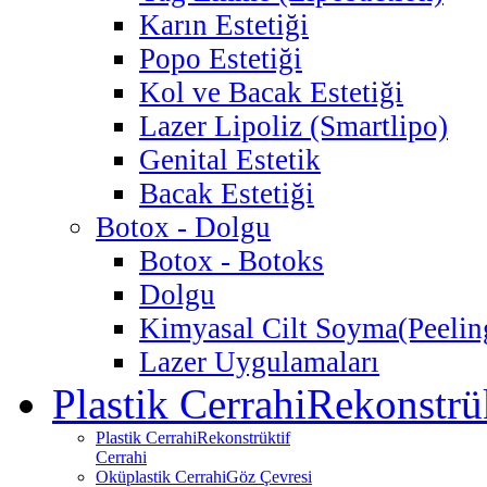
Karın Estetiği
Popo Estetiği
Kol ve Bacak Estetiği
Lazer Lipoliz (Smartlipo)
Genital Estetik
Bacak Estetiği
Botox - Dolgu
Botox - Botoks
Dolgu
Kimyasal Cilt Soyma
(Peelin
Lazer Uygulamaları
Plastik Cerrahi
Rekonstrük
Plastik Cerrahi
Rekonstrüktif
Cerrahi
Oküplastik Cerrahi
Göz Çevresi