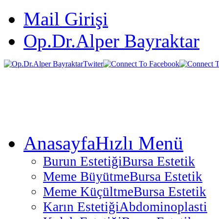
Mail Girişi
Op.Dr.Alper Bayraktar
Anasayfa
Hızlı Menü
Burun Estetiği
Bursa Estetik
Meme Büyütme
Bursa Estetik
Meme Küçültme
Bursa Estetik
Karın Estetiği
Abdominoplasti