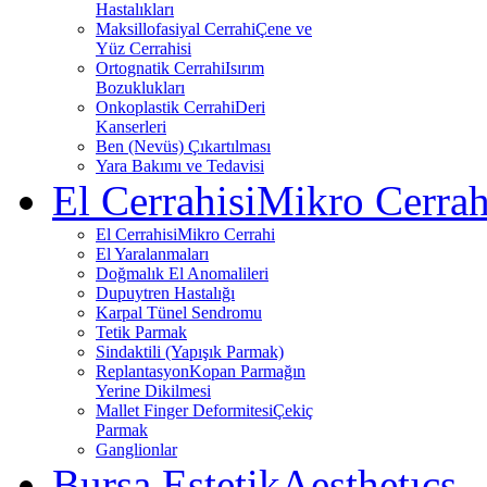
Hastalıkları
Maksillofasiyal Cerrahi
Çene ve
Yüz Cerrahisi
Ortognatik Cerrahi
Isırım
Bozuklukları
Onkoplastik Cerrahi
Deri
Kanserleri
Ben (Nevüs) Çıkartılması
Yara Bakımı ve Tedavisi
El Cerrahisi
Mikro Cerrah
El Cerrahisi
Mikro Cerrahi
El Yaralanmaları
Doğmalık El Anomalileri
Dupuytren Hastalığı
Karpal Tünel Sendromu
Tetik Parmak
Sindaktili (Yapışık Parmak)
Replantasyon
Kopan Parmağın
Yerine Dikilmesi
Mallet Finger Deformitesi
Çekiç
Parmak
Ganglionlar
Bursa Estetik
Aesthetıcs