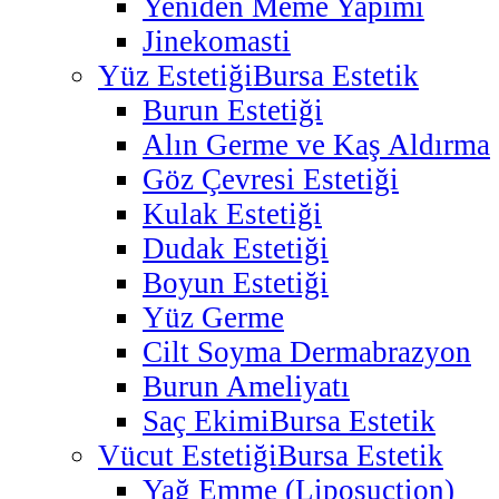
Yeniden Meme Yapımı
Jinekomasti
Yüz Estetiği
Bursa Estetik
Burun Estetiği
Alın Germe ve Kaş Aldırma
Göz Çevresi Estetiği
Kulak Estetiği
Dudak Estetiği
Boyun Estetiği
Yüz Germe
Cilt Soyma Dermabrazyon
Burun Ameliyatı
Saç Ekimi
Bursa Estetik
Vücut Estetiği
Bursa Estetik
Yağ Emme (Liposuction)