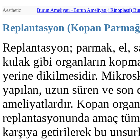
Aesthetic
Burun Ameliyatı »
Burun Ameliyatı ( Rinoplasti) Burun Ameliyatı (http://bursaburun.com) - Rinoplasti (index.php/estetik-cerrahi/yuz-estetigi-bursa-estetik/burun-estetigi.html) - - Burun Estetiği (http://bursaburun.com/burun-estetik/burun-estetigi.html) Estetik Burun (undefined/) cerrahisi veya rhinoplasti (index.php/estetik-cerrahi/yuz-estetigi-bursa-estetik/burun-estetigi.html), burnun görünümünü iyileştirmek için yeniden en iyi şekli vermek demektir. Rekonstrüktif rhinoplasti (http://bursaburun.com); konjenital anomalileri ve travma nedenli şekil bozukluklarını düzeltmek için uygulanır. Ayıca, burun içi deformitelere (http://www.bursaburun.com) bağlı tıkanıklıkları (http://bursaburun.com/burun-estetigi-hangi-sorunlar-icin-uygulanir-.html) hafifletmek için uygulanan ameliyat olan septoplasti ile birliktede yapılabilir.En iyi Burun Estetiği (http://www.alperbayraktar.com.tr), En İyi Burun Estetikçi (http://www.alperbayraktar.com.tr)Op.Dr.Alper Bayraktar (http://www.alperbayraktar.com.tr) Burun yüz bölgesinin estetiğini belirleyen en önemli unsurdur. Estetik cerrahi alanı içindeki en önemli ameliyat grubunu oluşturan burun estetiği, tıp dilinde rinoplasti olarak adlandırılır. Burun estetiği ameliyatı buruna yeni şekil vermek için uygulanır. Burun ucu kaldırılıp indirilebilir, burun ucu inceltilip sivriltilebilir, veya tam tersi kalınlaştırılabilir, burunda sağa sola eğrilikler varsa düzeltilebilir, burun sırtı çökükse dolgunlaştırılabilir, kambursa fazlalıkları alınabilir, burun delikleri büyükse küçültülebilir, asimetri varsa düzeltilebilir. Burnun şekli ile ilgili problemlerin yanı sıra septum deviasyonu adı verilen iç kıkırdak ve kemik eğrilikleri, buna bağlı nefes alma zorluğu varsa burun estetiği ameliyatı ile birlikte septum deviasyonu ameliyatı da yapılarak nefes almada rahatlama sağlanır. İdeal burun estetiği, buruna yüz ile uyumlu doğal bir şekil vermekle birlikte nefes almayı da rahatlatmalıdır. Burun Ameliyat öncesi göz önünde bulundurulması gerekenler Burun estetiği (http://bursaburun.com/) (Rhinoplasti) düşünülüyorsa, atılması gereken ilk adım estetik cerrah ile görüşmektir. Cerrahi sonrası görünüş ve hisleriniz hakkındaki beklentilerinizi samimi olarak cerrahınızla görüşmelisiniz. Herhangi bir estetik ameliyat olmadan önce duygusal olarak dengeli durumda olmanız en önemli faktörlerden biridir. Rhinoplasti (index.php/estetik-cerrahi/yuz-estetigi-bursa-estetik/burun-estetigi.html) yani burun estetiği burnunuzun şeklini değiştirecek; hayatınızın değil. Estetik cerrahi görünümünüzü iyileştirip sizin kendinize olan güveninizi tazeleyecektir. Cerrahınız sizi muayene ettikten sonra, uygulamadaki kararları etkileyecek diğer değişiklikleri sizinle görüşecektir. Pek çok örnekte rhinoplasti (index.php/estetik-cerrahi/yuz-estetigi-bursa-estetik/burun-estetigi.html) için tavsiye edilen en erken yaş, burnun gelişiminin yüzde doksanını tamamladığı genç yaşlardır. Daha yaşlı bireylerin durumu, yaşa göre farklılıklar göstermektedir. İlk görüşme sırasında cerrah uygulayacağı cerrahi tekniği, anesteziyi, ameliyatın nerede yapılacağı ve gerçekci olarak ameliyattan ne beklenmesi gerektiğini içeren özel detayları size açıklayacaktır. Rhinoplastiye karar vermeden önce düşünülmesi gereken riskler ve masraflar gibi diğer faktö
Replantasyon (Kopan Parmağı
Replantasyon; parmak, el, sa
kulak gibi organların kopma
yerine dikilmesidir. Mikros
yapılan, uzun süren ve son 
ameliyatlardır. Kopan organ
replantasyonunda amaç tüm 
karşıya getirilerek bu unsur