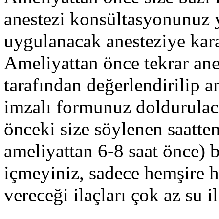
belirleniyor.Operasyon randevunuz verildikten sonr
anestezi konsültasyonunuz y
mevcut olan tam donanımlı ameliyathanemizde gerç
uygulanacak anesteziye karar
anlaşmalı Otel'e bir refakatçi eşliğinde otele yönlendi
Ameliyattan önce tekrar ane
tarafından değerlendirilip an
imzalı formunuz doldurulac
önceki size söylenen saatte
ameliyattan 6-8 saat önce) 
içmeyiniz, sadece hemşire h
vereceği ilaçları çok az su il