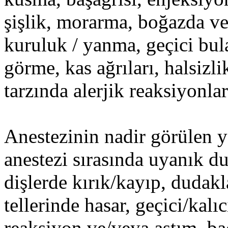
şişlik, morarma, boğazda v
kuruluk / yanma, geçici bula
görme, kas ağrıları, halsizli
tarzında alerjik reaksiyonlar
Anestezinin nadir görülen ya
anestezi sırasında uyanık 
dişlerde kırık/kayıp, dudakl
tellerinde hasar, geçici/kalıc
reaksiyon ve/veya astım, ba