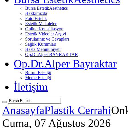
Bursa Estetik
Aesthetıcs
Hakkımızda
Foto Estetik
Estetik Makaleler
Online Konsültasyon
Estetik Videolar Arşivi
Sorularınız ve Cevapları
Sağlık Kurumları
Hasta Memnuniyeti
Op.Dr.Alper BAYRAKTAR
Op.Dr.Alper Bayraktar
Burun Estetiği
Meme Estetiği
İletişim
Anasayfa
Plastik Cerrahi
Onk
Cuma, 07 Ağustos 2026