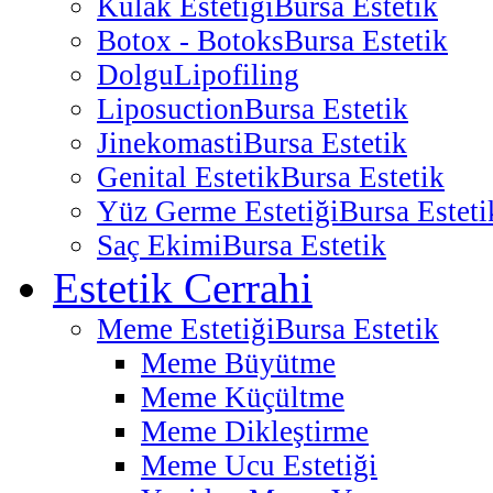
Kulak Estetiği
Bursa Estetik
Botox - Botoks
Bursa Estetik
Dolgu
Lipofiling
Liposuction
Bursa Estetik
Jinekomasti
Bursa Estetik
Genital Estetik
Bursa Estetik
Yüz Germe Estetiği
Bursa Esteti
Saç Ekimi
Bursa Estetik
Estetik Cerrahi
Meme Estetiği
Bursa Estetik
Meme Büyütme
Meme Küçültme
Meme Dikleştirme
Meme Ucu Estetiği