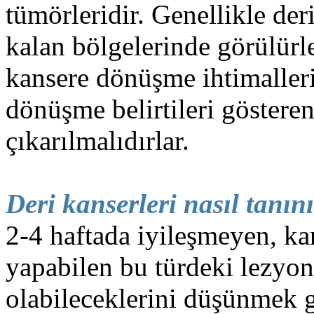
tümörleridir. Genellikle de
belirleniyor.Operasyon randevunuz verildikten sonr
mevcut olan tam donanımlı ameliyathanemizde gerç
kalan bölgelerinde görülürl
anlaşmalı Otel'e bir refakatçi eşliğinde otele yönlendi
kansere dönüşme ihtimalleri
dönüşme belirtileri gösteren
çıkarılmalıdırlar.
Deri kanserleri nasıl tanını
2-4 haftada iyileşmeyen, k
yapabilen bu türdeki lezyon
olabileceklerini düşünmek g