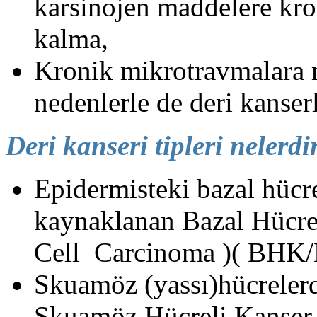
karsinojen maddelere kro
kalma,
Kronik mikrotravmalara 
nedenlerle de deri kanserle
Deri kanseri tipleri nelerdi
Epidermisteki bazal hücr
kaynaklanan Bazal Hücrel
Cell Carcinoma )( BHK
Skuamöz (yassı)hücreler
Skuamöz Hücreli Kanser