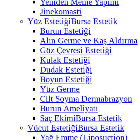
Yeniden Meme Yapımı
Jinekomasti
Yüz Estetiği
Bursa Estetik
Burun Estetiği
Alın Germe ve Kaş Aldırma
Göz Çevresi Estetiği
Kulak Estetiği
Dudak Estetiği
Boyun Estetiği
Yüz Germe
Cilt Soyma Dermabrazyon
Burun Ameliyatı
Saç Ekimi
Bursa Estetik
Vücut Estetiği
Bursa Estetik
Yağ Emme (Liposuction)