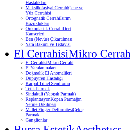
Hastalıkları
Maksillofasiyal Cerrahi
Çene ve
Yüz Cerrahisi
Ortognatik Cerrahi
Isırım
Bozuklukları
Onkoplastik Cerrahi
Deri
Kanserleri
Ben (Nevüs) Çıkartılması
Yara Bakımı ve Tedavisi
El Cerrahisi
Mikro Cerrah
El Cerrahisi
Mikro Cerrahi
El Yaralanmaları
Doğmalık El Anomalileri
Dupuytren Hastalığı
Karpal Tünel Sendromu
Tetik Parmak
Sindaktili (Yapışık Parmak)
Replantasyon
Kopan Parmağın
Yerine Dikilmesi
Mallet Finger Deformitesi
Çekiç
Parmak
Ganglionlar
Bursa Estetik
Aesthetıcs