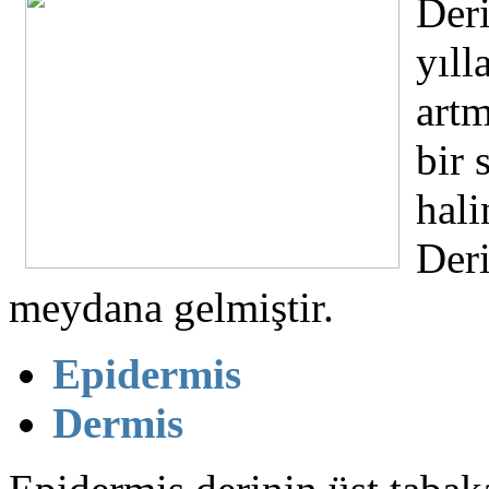
Deri
yıll
artm
bir 
hali
Deri
meydana gelmiştir.
Epidermis
Dermis