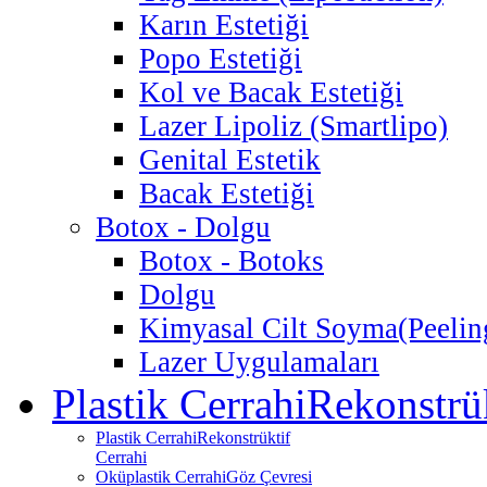
Karın Estetiği
Popo Estetiği
Kol ve Bacak Estetiği
Lazer Lipoliz (Smartlipo)
Genital Estetik
Bacak Estetiği
Botox - Dolgu
Botox - Botoks
Dolgu
Kimyasal Cilt Soyma
(Peelin
Lazer Uygulamaları
Plastik Cerrahi
Rekonstrük
Plastik Cerrahi
Rekonstrüktif
Cerrahi
Oküplastik Cerrahi
Göz Çevresi