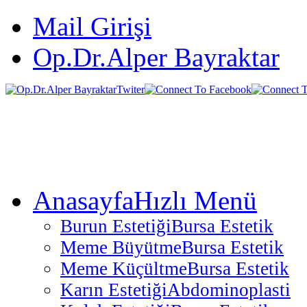
Mail Girişi
Op.Dr.Alper Bayraktar
Anasayfa
Hızlı Menü
Burun Estetiği
Bursa Estetik
Meme Büyütme
Bursa Estetik
Meme Küçültme
Bursa Estetik
Karın Estetiği
Abdominoplasti