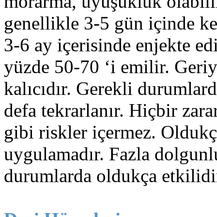
morarma, uyuşukluk olabil
belirleniyor.Operasyon randevunuz verildikten sonr
genellikle 3-5 gün içinde k
mevcut olan tam donanımlı ameliyathanemizde gerç
3-6 ay içerisinde enjekte ed
anlaşmalı Otel'e bir refakatçi eşliğinde otele yönlendi
yüzde 50-70 ‘i emilir. Geriy
kalıcıdır. Gerekli durumlard
defa tekrarlanır. Hiçbir zarar
gibi riskler içermez. Oldukç
uygulamadır. Fazla dolgunl
durumlarda oldukça etkilidi