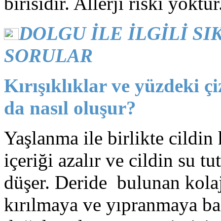
birisidir. Allerji riski yoktur
DOLGU İLE İLGİLİ S
SORULAR
Kırışıklıklar ve yüzdeki ç
da nasıl oluşur?
Yaşlanma ile birlikte cildin
içeriği azalır ve cildin su t
düşer. Deride bulunan kolaje
kırılmaya ve yıpranmaya baş