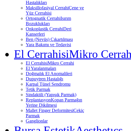
Hastalıkları
Maksillofasiyal Cerrahi
Çene ve
Yüz Cerrahisi
Ortognatik Cerrahi
Isırım
Bozuklukları
Onkoplastik Cerrahi
Deri
Kanserleri
Ben (Nevüs) Çıkartılması
Yara Bakımı ve Tedavisi
El Cerrahisi
Mikro Cerrah
El Cerrahisi
Mikro Cerrahi
El Yaralanmaları
Doğmalık El Anomalileri
Dupuytren Hastalığı
Karpal Tünel Sendromu
Tetik Parmak
Sindaktili (Yapışık Parmak)
Replantasyon
Kopan Parmağın
Yerine Dikilmesi
Mallet Finger Deformitesi
Çekiç
Parmak
Ganglionlar
Bursa Estetik
Aesthetıcs