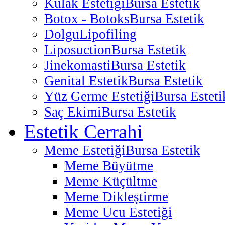
Kulak Estetiği
Bursa Estetik
Botox - Botoks
Bursa Estetik
Dolgu
Lipofiling
Liposuction
Bursa Estetik
Jinekomasti
Bursa Estetik
Genital Estetik
Bursa Estetik
Yüz Germe Estetiği
Bursa Esteti
Saç Ekimi
Bursa Estetik
Estetik Cerrahi
Meme Estetiği
Bursa Estetik
Meme Büyütme
Meme Küçültme
Meme Dikleştirme
Meme Ucu Estetiği