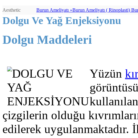
Aesthetic
Burun Ameliyatı »
Burun Ameliyatı ( Rinoplasti) Burun Ameliyatı (http://bursaburun.com) - Rinoplasti (index.php/estetik-cerrahi/yuz-estetigi-bursa-estetik/burun-estetigi.html) - - Burun Estetiği (http://bursaburun.com/burun-estetik/burun-estetigi.html) Estetik Burun (undefined/) cerrahisi veya rhinoplasti (index.php/estetik-cerrahi/yuz-estetigi-bursa-estetik/burun-estetigi.html), burnun görünümünü iyileştirmek için yeniden en iyi şekli vermek demektir. Rekonstrüktif rhinoplasti (http://bursaburun.com); konjenital anomalileri ve travma nedenli şekil bozukluklarını düzeltmek için uygulanır. Ayıca, burun içi deformitelere (http://www.bursaburun.com) bağlı tıkanıklıkları (http://bursaburun.com/burun-estetigi-hangi-sorunlar-icin-uygulanir-.html) hafifletmek için uygulanan ameliyat olan septoplasti ile birliktede yapılabilir.En iyi Burun Estetiği (http://www.alperbayraktar.com.tr), En İyi Burun Estetikçi (http://www.alperbayraktar.com.tr)Op.Dr.Alper Bayraktar (http://www.alperbayraktar.com.tr) Burun yüz bölgesinin estetiğini belirleyen en önemli unsurdur. Estetik cerrahi alanı içindeki en önemli ameliyat grubunu oluşturan burun estetiği, tıp dilinde rinoplasti olarak adlandırılır. Burun estetiği ameliyatı buruna yeni şekil vermek için uygulanır. Burun ucu kaldırılıp indirilebilir, burun ucu inceltilip sivriltilebilir, veya tam tersi kalınlaştırılabilir, burunda sağa sola eğrilikler varsa düzeltilebilir, burun sırtı çökükse dolgunlaştırılabilir, kambursa fazlalıkları alınabilir, burun delikleri büyükse küçültülebilir, asimetri varsa düzeltilebilir. Burnun şekli ile ilgili problemlerin yanı sıra septum deviasyonu adı verilen iç kıkırdak ve kemik eğrilikleri, buna bağlı nefes alma zorluğu varsa burun estetiği ameliyatı ile birlikte septum deviasyonu ameliyatı da yapılarak nefes almada rahatlama sağlanır. İdeal burun estetiği, buruna yüz ile uyumlu doğal bir şekil vermekle birlikte nefes almayı da rahatlatmalıdır. Burun Ameliyat öncesi göz önünde bulundurulması gerekenler Burun estetiği (http://bursaburun.com/) (Rhinoplasti) düşünülüyorsa, atılması gereken ilk adım estetik cerrah ile görüşmektir. Cerrahi sonrası görünüş ve hisleriniz hakkındaki beklentilerinizi samimi olarak cerrahınızla görüşmelisiniz. Herhangi bir estetik ameliyat olmadan önce duygusal olarak dengeli durumda olmanız en önemli faktörlerden biridir. Rhinoplasti (index.php/estetik-cerrahi/yuz-estetigi-bursa-estetik/burun-estetigi.html) yani burun estetiği burnunuzun şeklini değiştirecek; hayatınızın değil. Estetik cerrahi görünümünüzü iyileştirip sizin kendinize olan güveninizi tazeleyecektir. Cerrahınız sizi muayene ettikten sonra, uygulamadaki kararları etkileyecek diğer değişiklikleri sizinle görüşecektir. Pek çok örnekte rhinoplasti (index.php/estetik-cerrahi/yuz-estetigi-bursa-estetik/burun-estetigi.html) için tavsiye edilen en erken yaş, burnun gelişiminin yüzde doksanını tamamladığı genç yaşlardır. Daha yaşlı bireylerin durumu, yaşa göre farklılıklar göstermektedir. İlk görüşme sırasında cerrah uygulayacağı cerrahi tekniği, anesteziyi, ameliyatın nerede yapılacağı ve gerçekci olarak ameliyattan ne beklenmesi gerektiğini içeren özel detayları size açıklayacaktır. Rhinoplastiye karar vermeden önce düşünülmesi gereken riskler ve masraflar gibi diğer faktö
Dolgu Ve Yağ Enjeksiyonu
Dolgu Maddeleri
Yüzün
kı
görüntüsü
kullanıla
çizgilerin olduğu kıvrımları
edilerek uygulanmaktadır. İ