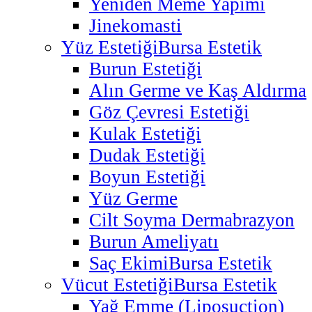
Yeniden Meme Yapımı
Jinekomasti
Yüz Estetiği
Bursa Estetik
Burun Estetiği
Alın Germe ve Kaş Aldırma
Göz Çevresi Estetiği
Kulak Estetiği
Dudak Estetiği
Boyun Estetiği
Yüz Germe
Cilt Soyma Dermabrazyon
Burun Ameliyatı
Saç Ekimi
Bursa Estetik
Vücut Estetiği
Bursa Estetik
Yağ Emme (Liposuction)