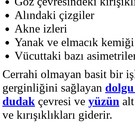
Göz çevresindeki kırışıkl
Alındaki çizgiler
Akne izleri
Yanak ve elmacık kemiği
Vücuttaki bazı asimetrile
Cerrahi olmayan basit bir i
gerginliğini sağlayan
dolgu
dudak
çevresi ve
yüzün
alt
ve kırışıklıkları giderir.