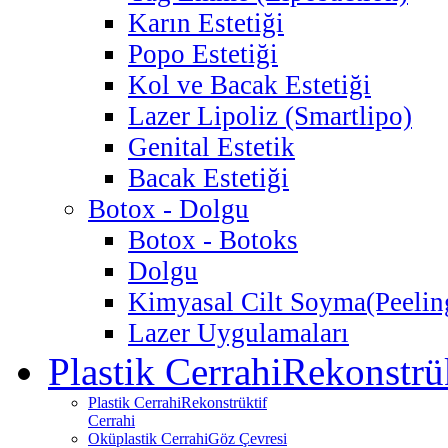
Karın Estetiği
Popo Estetiği
Kol ve Bacak Estetiği
Lazer Lipoliz (Smartlipo)
Genital Estetik
Bacak Estetiği
Botox - Dolgu
Botox - Botoks
Dolgu
Kimyasal Cilt Soyma
(Peelin
Lazer Uygulamaları
Plastik Cerrahi
Rekonstrük
Plastik Cerrahi
Rekonstrüktif
Cerrahi
Oküplastik Cerrahi
Göz Çevresi