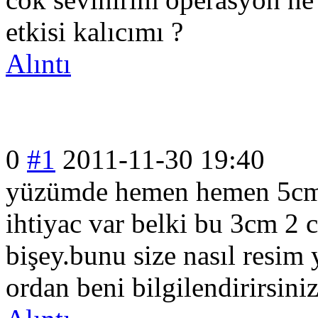
etkisi kalıcımı ?
Alıntı
0
#1
2011-11-30 19:40
yüzümde hemen hemen 5cm 
ihtiyac var belki bu 3cm 2 
bişey.bunu size nasıl resim 
ordan beni bilgilendirirsi
niz