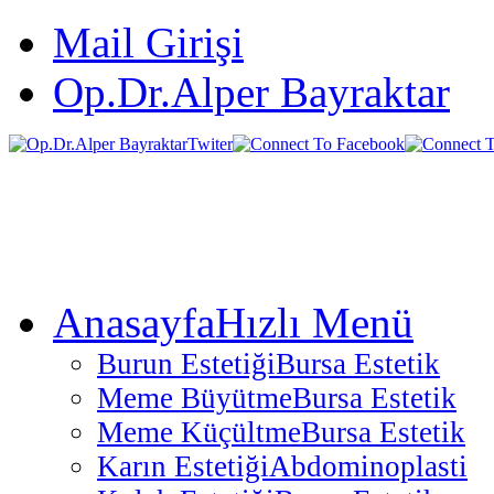
Mail Girişi
Op.Dr.Alper Bayraktar
Anasayfa
Hızlı Menü
Burun Estetiği
Bursa Estetik
Meme Büyütme
Bursa Estetik
Meme Küçültme
Bursa Estetik
Karın Estetiği
Abdominoplasti