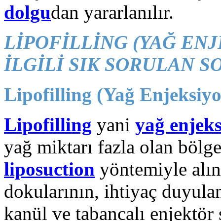
dolgu
dan yararlanılır.
LİPOFİLLİNG (YAĞ ENJ
İLGİLİ SIK SORULAN 
Lipofilling (Yağ Enjeksiyo
Lipofilling
yani
yağ enjek
yağ miktarı fazla olan bölg
liposuction
yöntemiyle alı
dokularının, ihtiyaç duyula
kanül ve tabancalı enjektör 