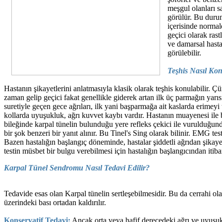
meşgul olanları s
görülür. Bu duru
içerisinde normal
geçici olarak rast
ve damarsal hast
görülebilir.
Teşhis Nasıl Ko
Hastanın şikayetlerini anlatmasıyla klasik olarak teşhis konulabilir. Ç
zaman gelip geçici fakat genellikle giderek artan ilk üç parmağın yarıs
suretiyle geçen gece ağrıları, ilk yani başparmağa ait kaslarda erimey
kollarda uyuşukluk, ağrı kuvvet kaybı vardır. Hastanın muayenesi ile bu
bileğinde karpal tünelin bulunduğu yere refleks çekici ile vurulduğun
bir şok benzeri bir yanıt alınır. Bu Tinel's Sing olarak bilinir. EMG tes
Bazen hastalığın başlangıç döneminde, hastalar şiddetli ağrıdan şikaye
testin müsbet bir bulgu verebilmesi için hastalığın başlangıcından itiba
Karpal Tünel Sendromu Nasıl Tedavi Edilir?
Tedavide esas olan Karpal tünelin sertleşebilmesidir. Bu da cerrahi o
üzerindeki bası ortadan kaldırılır.
Konservatif Tedavi
:
Ancak orta veya hafif derecedeki ağrı ve uyuşuk