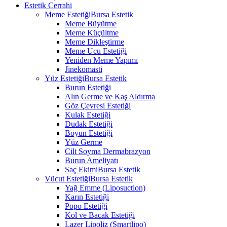
Estetik Cerrahi
Meme Estetiği
Bursa Estetik
Meme Büyütme
Meme Küçültme
Meme Dikleştirme
Meme Ucu Estetiği
Yeniden Meme Yapımı
Jinekomasti
Yüz Estetiği
Bursa Estetik
Burun Estetiği
Alın Germe ve Kaş Aldırma
Göz Çevresi Estetiği
Kulak Estetiği
Dudak Estetiği
Boyun Estetiği
Yüz Germe
Cilt Soyma Dermabrazyon
Burun Ameliyatı
Saç Ekimi
Bursa Estetik
Vücut Estetiği
Bursa Estetik
Yağ Emme (Liposuction)
Karın Estetiği
Popo Estetiği
Kol ve Bacak Estetiği
Lazer Lipoliz (Smartlipo)