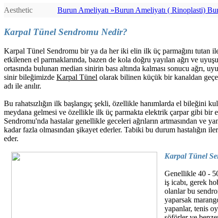
Aesthetic
Burun Ameliyatı »
Burun Ameliyatı ( Rinoplasti) Burun Ameliyatı (http://bursaburun.com) - Rinoplasti (index.php/estetik-cerrahi/yuz-estetigi-bursa-estetik/burun-estetigi.html) - - Burun Estetiği (http://bursaburun.com/burun-estetik/burun-estetigi.html) Estetik Burun (undefined/) cerrahisi veya rhinoplasti (index.php/estetik-cerrahi/yuz-estetigi-bursa-estetik/burun-estetigi.html), burnun görünümünü iyileştirmek için yeniden en iyi şekli vermek demektir. Rekonstrüktif rhinoplasti (http://bursaburun.com); konjenital anomalileri ve travma nedenli şekil bozukluklarını düzeltmek için uygulanır. Ayıca, burun içi deformitelere (http://www.bursaburun.com) bağlı tıkanıklıkları (http://bursaburun.com/burun-estetigi-hangi-sorunlar-icin-uygulanir-.html) hafifletmek için uygulanan ameliyat olan septoplasti ile birliktede yapılabilir.En iyi Burun Estetiği (http://www.alperbayraktar.com.tr), En İyi Burun Estetikçi (http://www.alperbayraktar.com.tr)Op.Dr.Alper Bayraktar (http://www.alperbayraktar.com.tr) Burun yüz bölgesinin estetiğini belirleyen en önemli unsurdur. Estetik cerrahi alanı içindeki en önemli ameliyat grubunu oluşturan burun estetiği, tıp dilinde rinoplasti olarak adlandırılır. Burun estetiği ameliyatı buruna yeni şekil vermek için uygulanır. Burun ucu kaldırılıp indirilebilir, burun ucu inceltilip sivriltilebilir, veya tam tersi kalınlaştırılabilir, burunda sağa sola eğrilikler varsa düzeltilebilir, burun sırtı çökükse dolgunlaştırılabilir, kambursa fazlalıkları alınabilir, burun delikleri büyükse küçültülebilir, asimetri varsa düzeltilebilir. Burnun şekli ile ilgili problemlerin yanı sıra septum deviasyonu adı verilen iç kıkırdak ve kemik eğrilikleri, buna bağlı nefes alma zorluğu varsa burun estetiği ameliyatı ile birlikte septum deviasyonu ameliyatı da yapılarak nefes almada rahatlama sağlanır. İdeal burun estetiği, buruna yüz ile uyumlu doğal bir şekil vermekle birlikte nefes almayı da rahatlatmalıdır. Burun Ameliyat öncesi göz önünde bulundurulması gerekenler Burun estetiği (http://bursaburun.com/) (Rhinoplasti) düşünülüyorsa, atılması gereken ilk adım estetik cerrah ile görüşmektir. Cerrahi sonrası görünüş ve hisleriniz hakkındaki beklentilerinizi samimi olarak cerrahınızla görüşmelisiniz. Herhangi bir estetik ameliyat olmadan önce duygusal olarak dengeli durumda olmanız en önemli faktörlerden biridir. Rhinoplasti (index.php/estetik-cerrahi/yuz-estetigi-bursa-estetik/burun-estetigi.html) yani burun estetiği burnunuzun şeklini değiştirecek; hayatınızın değil. Estetik cerrahi görünümünüzü iyileştirip sizin kendinize olan güveninizi tazeleyecektir. Cerrahınız sizi muayene ettikten sonra, uygulamadaki kararları etkileyecek diğer değişiklikleri sizinle görüşecektir. Pek çok örnekte rhinoplasti (index.php/estetik-cerrahi/yuz-estetigi-bursa-estetik/burun-estetigi.html) için tavsiye edilen en erken yaş, burnun gelişiminin yüzde doksanını tamamladığı genç yaşlardır. Daha yaşlı bireylerin durumu, yaşa göre farklılıklar göstermektedir. İlk görüşme sırasında cerrah uygulayacağı cerrahi tekniği, anesteziyi, ameliyatın nerede yapılacağı ve gerçekci olarak ameliyattan ne beklenmesi gerektiğini içeren özel detayları size açıklayacaktır. Rhinoplastiye karar vermeden önce düşünülmesi gereken riskler ve masraflar gibi diğer faktö
Karpal Tünel Sendromu Nedir?
Karpal Tünel Sendromu bir ya da her iki elin ilk üç parmağını tutan ile
etkilenen el parmaklarında, bazen de kola doğru yayılan ağrı ve uyuşu
ortasında bulunan median sinirin bası altında kalması sonucu ağrı, uy
sinir bileğimizde
Karpal Tünel
olarak bilinen küçük bir kanaldan geçer
adı ile anılır.
Bu rahatsızlığın ilk başlangıç şekli, özellikle hanımlarda el bileğini k
meydana gelmesi ve özellikle ilk üç parmakta elektrik çarpar gibi bir 
Sendromu'nda hastalar genellikle geceleri ağrıların artmasından ve ya
kadar fazla olmasından şikayet ederler. Tabiki bu durum hastalığın ilerl
eder.
Karpal Tünel Se
Genellikle 40 - 5
iş icabı, gerek ho
olanlar bu sendro
yaparsak marango
yapanlar, tenis oy
şöförler ve benzer