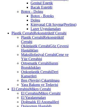
Genital Estetik
Bacak Estetiği
Botox - Dolgu
Botox - Botoks
Dolgu
Kimyasal Cilt Soyma
(Peeling)
Lazer Uygulamaları
Plastik Cerrahi
Rekonstrüktif Cerrahi
Plastik Cerrahi
Rekonstrüktif
Cerrahi
Oküplastik Cerrahi
Göz Çevresi
Hastalıkları
Maksillofasiyal Cerrahi
Çene ve
Yüz Cerrahisi
Ortognatik Cerrahi
Isırım
Bozuklukları
Onkoplastik Cerrahi
Deri
Kanserleri
Ben (Nevüs) Çıkartılması
Yara Bakımı ve Tedavisi
El Cerrahisi
Mikro Cerrahi
El Cerrahisi
Mikro Cerrahi
El Yaralanmaları
Doğmalık El Anomalileri
Dupuytren Hastalığı