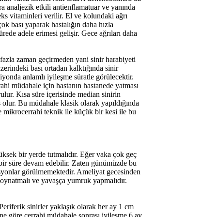
ra analjezik etkili antienflamatuar ve yanında
ks vitaminleri verilir. El ve kolundaki ağrı
 çok bası yaparak hastalığın daha hızla
rede adele erimesi gelişir. Gece ağrıları daha
a fazla zaman geçirmeden yani sinir harabiyeti
zerindeki bası ortadan kalktığında sinir
iyonda anlamlı iyileşme süratle görülecektir.
errahi müdahale için hastanın hastanede yatması
ulur. Kısa süre içerisinde median sinirin
iş olur. Bu müdahale klasik olarak yapıldığında
ikrocerrahi teknik ile küçük bir kesi ile bu
 yüksek bir yerde tutmalıdır. Eğer vaka çok geç
ı bir süre devam edebilir. Zaten günümüzde bu
asyonlar görülmemektedir. Ameliyat gecesinden
rı oynatmalı ve yavaşça yumruk yapmalıdır.
Periferik sinirler yaklaşık olarak her ay 1 cm
sine göre cerrahi müdahale sonrası iyileşme 6 ay