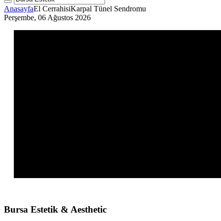
Anasayfa
El Cerrahisi
Karpal Tünel Sendromu
Perşembe, 06 Ağustos 2026
Bursa
Estetik & Aesthetic