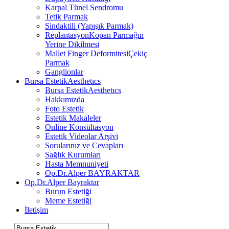
Karpal Tünel Sendromu
Tetik Parmak
Sindaktili (Yapışık Parmak)
Replantasyon
Kopan Parmağın
Yerine Dikilmesi
Mallet Finger Deformitesi
Çekiç
Parmak
Ganglionlar
Bursa Estetik
Aesthetıcs
Bursa Estetik
Aesthetıcs
Hakkımızda
Foto Estetik
Estetik Makaleler
Online Konsültasyon
Estetik Videolar Arşivi
Sorularınız ve Cevapları
Sağlık Kurumları
Hasta Memnuniyeti
Op.Dr.Alper BAYRAKTAR
Op.Dr.Alper Bayraktar
Burun Estetiği
Meme Estetiği
İletişim