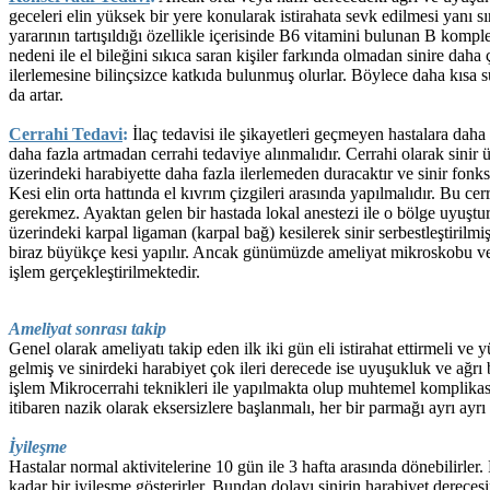
geceleri elin yüksek bir yere konularak istirahata sevk edilmesi yanı sı
yararının tartışıldığı özellikle içerisinde B6 vitamini bulunan B komple
nedeni ile el bileğini sıkıca saran kişiler farkında olmadan sinire daha
ilerlemesine bilinçsizce katkıda bulunmuş olurlar. Böylece daha kısa sü
da artar.
Cerrahi Tedavi
:
İlaç tedavisi ile şikayetleri geçmeyen hastalara dah
daha fazla artmadan cerrahi tedaviye alınmalıdır. Cerrahi olarak sinir ü
üzerindeki harabiyette daha fazla ilerlemeden duracaktır ve sinir fonks
Kesi elin orta hattında el kıvrım çizgileri arasında yapılmalıdır. Bu c
gerekmez. Ayaktan gelen bir hastada lokal anestezi ile o bölge uyuştur
üzerindeki karpal ligaman (karpal bağ) kesilerek sinir serbestleştirilm
biraz büyükçe kesi yapılır. Ancak günümüzde ameliyat mikroskobu ve m
işlem gerçekleştirilmektedir.
Ameliyat sonrası takip
Genel olarak ameliyatı takip eden ilk iki gün eli istirahat ettirmeli ve
gelmiş ve sinirdeki harabiyet çok ileri derecede ise uyuşukluk ve ağr
işlem Mikrocerrahi teknikleri ile yapılmakta olup muhtemel komplik
itibaren nazik olarak eksersizlere başlanmalı, her bir parmağı ayrı ay
İyileşme
Hastalar normal aktivitelerine 10 gün ile 3 hafta arasında dönebilirler. 
kadar bir iyileşme gösterirler. Bundan dolayı sinirin harabiyet derece