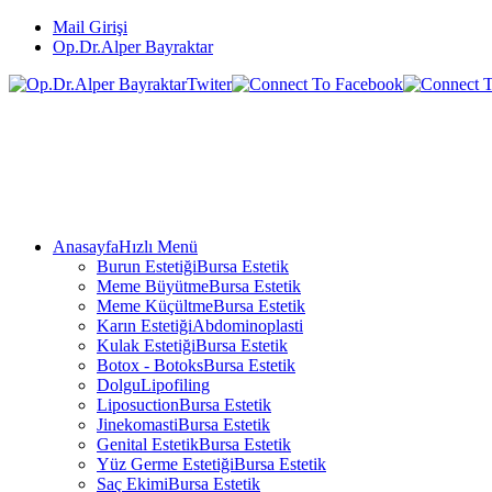
Mail Girişi
Op.Dr.Alper Bayraktar
Anasayfa
Hızlı Menü
Burun Estetiği
Bursa Estetik
Meme Büyütme
Bursa Estetik
Meme Küçültme
Bursa Estetik
Karın Estetiği
Abdominoplasti
Kulak Estetiği
Bursa Estetik
Botox - Botoks
Bursa Estetik
Dolgu
Lipofiling
Liposuction
Bursa Estetik
Jinekomasti
Bursa Estetik
Genital Estetik
Bursa Estetik
Yüz Germe Estetiği
Bursa Estetik
Saç Ekimi
Bursa Estetik