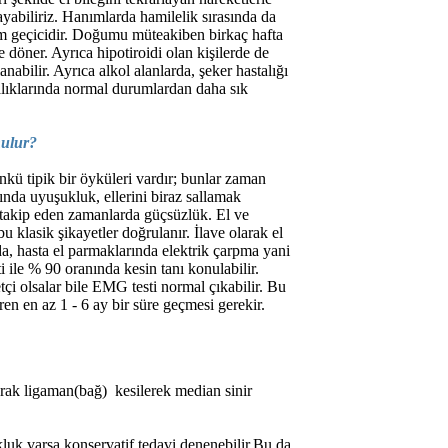
ayabiliriz. Hanımlarda hamilelik sırasında da
m geçicidir. Doğumu müteakiben birkaç hafta
e döner. Ayrıca hipotiroidi olan kişilerde de
lanabilir. Ayrıca alkol alanlarda, şeker hastalığı
alıklarında normal durumlardan daha sık
nulur?
ünkü tipik bir öyküleri vardır; bunlar zaman
ında uyuşukluk, ellerini biraz sallamak
i takip eden zamanlarda güçsüzlük. El ve
 klasik şikayetler doğrulanır. İlave olarak el
da, hasta el parmaklarında elektrik çarpma yani
ti ile % 90 oranında kesin tanı konulabilir.
tçi olsalar bile EMG testi normal çıkabilir. Bu
ren en az 1 - 6 ay bir süre geçmesi gerekir.
larak ligaman(bağ) kesilerek median sinir
luk varsa konservatif tedavi denenebilir.Bu da