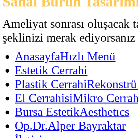
Sanal Burun Tasarım
Ameliyat sonrası oluşacak 
şeklinizi merak ediyorsanız
Anasayfa
Hızlı Menü
Estetik Cerrahi
Plastik Cerrahi
Rekonstrük
El Cerrahisi
Mikro Cerrah
Bursa Estetik
Aesthetıcs
Op.Dr.Alper Bayraktar