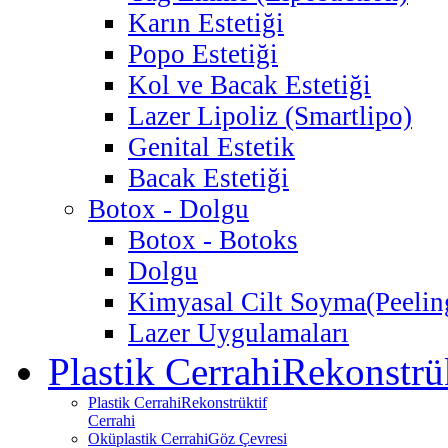
Karın Estetiği
Popo Estetiği
Kol ve Bacak Estetiği
Lazer Lipoliz (Smartlipo)
Genital Estetik
Bacak Estetiği
Botox - Dolgu
Botox - Botoks
Dolgu
Kimyasal Cilt Soyma
(Peelin
Lazer Uygulamaları
Plastik Cerrahi
Rekonstrük
Plastik Cerrahi
Rekonstrüktif
Cerrahi
Oküplastik Cerrahi
Göz Çevresi