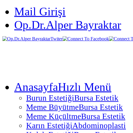
Mail Girişi
Op.Dr.Alper Bayraktar
Anasayfa
Hızlı Menü
Burun Estetiği
Bursa Estetik
Meme Büyütme
Bursa Estetik
Meme Küçültme
Bursa Estetik
Karın Estetiği
Abdominoplasti