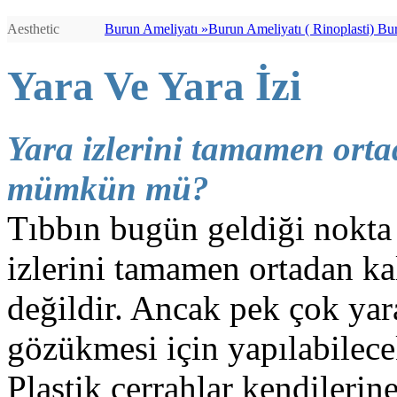
Aesthetic
Burun Ameliyatı »
Burun Ameliyatı ( Rinoplasti) Burun Ameliyatı (http://bursaburun.com) - Rinoplasti (index.php/estetik-cerrahi/yuz-estetigi-bursa-estetik/burun-estetigi.html) - - Burun Estetiği (http://bursaburun.com/burun-estetik/burun-estetigi.html) Estetik Burun (undefined/) cerrahisi veya rhinoplasti (index.php/estetik-cerrahi/yuz-estetigi-bursa-estetik/burun-estetigi.html), burnun görünümünü iyileştirmek için yeniden en iyi şekli vermek demektir. Rekonstrüktif rhinoplasti (http://bursaburun.com); konjenital anomalileri ve travma nedenli şekil bozukluklarını düzeltmek için uygulanır. Ayıca, burun içi deformitelere (http://www.bursaburun.com) bağlı tıkanıklıkları (http://bursaburun.com/burun-estetigi-hangi-sorunlar-icin-uygulanir-.html) hafifletmek için uygulanan ameliyat olan septoplasti ile birliktede yapılabilir.En iyi Burun Estetiği (http://www.alperbayraktar.com.tr), En İyi Burun Estetikçi (http://www.alperbayraktar.com.tr)Op.Dr.Alper Bayraktar (http://www.alperbayraktar.com.tr) Burun yüz bölgesinin estetiğini belirleyen en önemli unsurdur. Estetik cerrahi alanı içindeki en önemli ameliyat grubunu oluşturan burun estetiği, tıp dilinde rinoplasti olarak adlandırılır. Burun estetiği ameliyatı buruna yeni şekil vermek için uygulanır. Burun ucu kaldırılıp indirilebilir, burun ucu inceltilip sivriltilebilir, veya tam tersi kalınlaştırılabilir, burunda sağa sola eğrilikler varsa düzeltilebilir, burun sırtı çökükse dolgunlaştırılabilir, kambursa fazlalıkları alınabilir, burun delikleri büyükse küçültülebilir, asimetri varsa düzeltilebilir. Burnun şekli ile ilgili problemlerin yanı sıra septum deviasyonu adı verilen iç kıkırdak ve kemik eğrilikleri, buna bağlı nefes alma zorluğu varsa burun estetiği ameliyatı ile birlikte septum deviasyonu ameliyatı da yapılarak nefes almada rahatlama sağlanır. İdeal burun estetiği, buruna yüz ile uyumlu doğal bir şekil vermekle birlikte nefes almayı da rahatlatmalıdır. Burun Ameliyat öncesi göz önünde bulundurulması gerekenler Burun estetiği (http://bursaburun.com/) (Rhinoplasti) düşünülüyorsa, atılması gereken ilk adım estetik cerrah ile görüşmektir. Cerrahi sonrası görünüş ve hisleriniz hakkındaki beklentilerinizi samimi olarak cerrahınızla görüşmelisiniz. Herhangi bir estetik ameliyat olmadan önce duygusal olarak dengeli durumda olmanız en önemli faktörlerden biridir. Rhinoplasti (index.php/estetik-cerrahi/yuz-estetigi-bursa-estetik/burun-estetigi.html) yani burun estetiği burnunuzun şeklini değiştirecek; hayatınızın değil. Estetik cerrahi görünümünüzü iyileştirip sizin kendinize olan güveninizi tazeleyecektir. Cerrahınız sizi muayene ettikten sonra, uygulamadaki kararları etkileyecek diğer değişiklikleri sizinle görüşecektir. Pek çok örnekte rhinoplasti (index.php/estetik-cerrahi/yuz-estetigi-bursa-estetik/burun-estetigi.html) için tavsiye edilen en erken yaş, burnun gelişiminin yüzde doksanını tamamladığı genç yaşlardır. Daha yaşlı bireylerin durumu, yaşa göre farklılıklar göstermektedir. İlk görüşme sırasında cerrah uygulayacağı cerrahi tekniği, anesteziyi, ameliyatın nerede yapılacağı ve gerçekci olarak ameliyattan ne beklenmesi gerektiğini içeren özel detayları size açıklayacaktır. Rhinoplastiye karar vermeden önce düşünülmesi gereken riskler ve masraflar gibi diğer faktö
Yara Ve Yara İzi
Yara izlerini tamamen ort
mümkün mü?
Tıbbın bugün geldiği nokta 
izlerini tamamen ortadan 
değildir. Ancak pek çok yar
gözükmesi için yapılabilecek
Plastik cerrahlar kendilerine