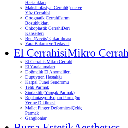
Hastalıkları
Maksillofasiyal Cerrahi
Çene ve
Yüz Cerrahisi
Ortognatik Cerrahi
Isırım
Bozuklukları
Onkoplastik Cerrahi
Deri
Kanserleri
Ben (Nevüs) Çıkartılması
Yara Bakımı ve Tedavisi
El Cerrahisi
Mikro Cerrah
El Cerrahisi
Mikro Cerrahi
El Yaralanmaları
Doğmalık El Anomalileri
Dupuytren Hastalığı
Karpal Tünel Sendromu
Tetik Parmak
Sindaktili (Yapışık Parmak)
Replantasyon
Kopan Parmağın
Yerine Dikilmesi
Mallet Finger Deformitesi
Çekiç
Parmak
Ganglionlar
Bursa Estetik
Aesthetıcs