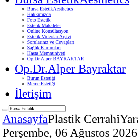
Bursa Estetik
Aesthetıcs
Hakkımızda
Foto Estetik
Estetik Makaleler
Online Konsültasyon
Estetik Videolar Arşivi
Sorularınız ve Cevapları
Sağlık Kurumları
Hasta Memnuniyeti
Op.Dr.Alper BAYRAKTAR
Op.Dr.Alper Bayraktar
Burun Estetiği
Meme Estetiği
İletişim
Anasayfa
Plastik Cerrahi
Yar
Perşembe, 06 Ağustos 2026