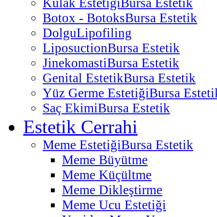
Kulak Estetiği
Bursa Estetik
Botox - Botoks
Bursa Estetik
Dolgu
Lipofiling
Liposuction
Bursa Estetik
Jinekomasti
Bursa Estetik
Genital Estetik
Bursa Estetik
Yüz Germe Estetiği
Bursa Esteti
Saç Ekimi
Bursa Estetik
Estetik Cerrahi
Meme Estetiği
Bursa Estetik
Meme Büyütme
Meme Küçültme
Meme Dikleştirme
Meme Ucu Estetiği