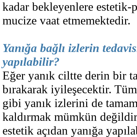
kadar bekleyenlere estetik-p
belirleniyor.Operasyon randevunuz verildikten sonr
mevcut olan tam donanımlı ameliyathanemizde gerç
mucize vaat etmemektedir.
anlaşmalı Otel'e bir refakatçi eşliğinde otele yönlendi
Yanığa bağlı izlerin tedavi
yapılabilir?
Eğer yanık ciltte derin bir t
bırakarak iyileşecektir. Tü
gibi yanık izlerini de tama
kaldırmak mümkün değildir
estetik açıdan yanığa yapılab