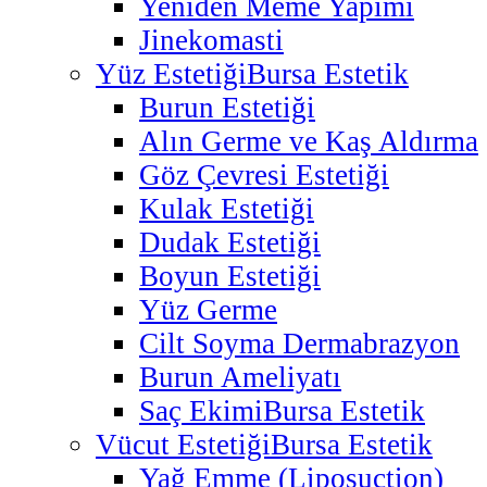
Yeniden Meme Yapımı
Jinekomasti
Yüz Estetiği
Bursa Estetik
Burun Estetiği
Alın Germe ve Kaş Aldırma
Göz Çevresi Estetiği
Kulak Estetiği
Dudak Estetiği
Boyun Estetiği
Yüz Germe
Cilt Soyma Dermabrazyon
Burun Ameliyatı
Saç Ekimi
Bursa Estetik
Vücut Estetiği
Bursa Estetik
Yağ Emme (Liposuction)